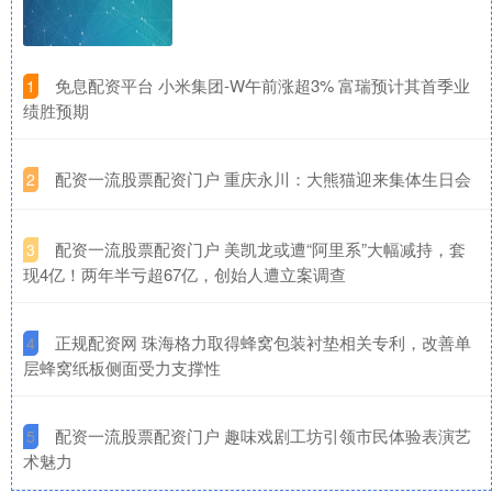
​免息配资平台 小米集团-W午前涨超3% 富瑞预计其首季业
1
绩胜预期
​配资一流股票配资门户 重庆永川：大熊猫迎来集体生日会
2
​配资一流股票配资门户 美凯龙或遭“阿里系”大幅减持，套
3
现4亿！两年半亏超67亿，创始人遭立案调查
​正规配资网 珠海格力取得蜂窝包装衬垫相关专利，改善单
4
层蜂窝纸板侧面受力支撑性
​配资一流股票配资门户 趣味戏剧工坊引领市民体验表演艺
5
术魅力