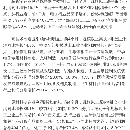
装备制造业利润保持两位数增长。前4个月，规模以上装备制造业
利润同比增长15.4%，拉动全部规模以上工业企业利润增长5.4个百分
点。从行业看，前4个月，电子行业受需求增加、价格持续回升等因素
带动，行业利润增长107.7%，对全部规模以上工业企业利润增长的贡
献率达43.8%，是规模以上工业企业利润较快增长的重要支撑。
高技术制造业引领作用明显。前4个月，规模以上高技术制造业利
润同比增长44.8%，拉动全部规模以上工业企业利润增长7.8个百分
点，引领作用持续凸显。从行业看，半导体相关产业快速发展，带动
电子专用材料制造、光纤制造、光电子器件制造行业利润分别增长60
1.7%、347.6%、51.0%；工业生产自动化智能化相关行业利润增长较
快，工业控制计算机及系统制造、试验机制造、工业自动控制系统装
置制造行业利润分别增长128.6%、58.8%、17.3%；医疗领域高质量
发展成果显现，口腔科用设备及器具制造、卫生材料及医药用品制造
行业利润分别增长25.0%、24.0%。
原材料制造业利润继续加快。前4个月，规模以上原材料制造业利
润同比增长88.1%，较前3个月加快10.2个百分点，拉动全部规模以上
工业企业利润增长10.3个百分点。从行业看，国际原油价格上行带动
相关产业链条产品价格上涨，石油加工行业同比扭亏为盈，实现利润
总额404.2亿元，化工行业利润增长73.4%，较前3个月加快18.9个百