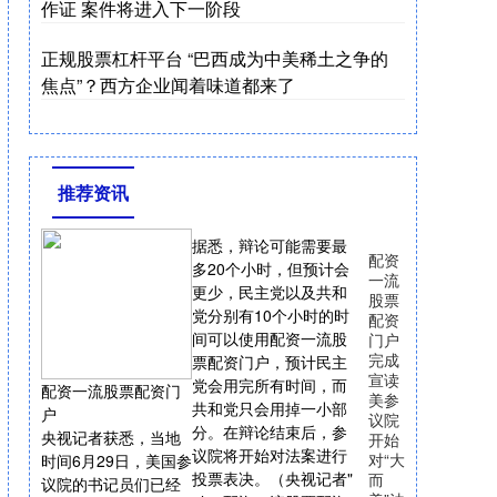
作证 案件将进入下一阶段
正规股票杠杆平台 “巴西成为中美稀土之争的
焦点”？西方企业闻着味道都来了
推荐资讯
据悉，辩论可能需要最
配资
多20个小时，但预计会
一流
更少，民主党以及共和
股票
党分别有10个小时的时
配资
间可以使用配资一流股
门户
完成
票配资门户，预计民主
宣读
党会用完所有时间，而
配资一流股票配资门
美参
共和党只会用掉一小部
户
议院
分。在辩论结束后，参
央视记者获悉，当地
开始
议院将开始对法案进行
对“大
时间6月29日，美国参
投票表决。（央视记者"
而
议院的书记员们已经