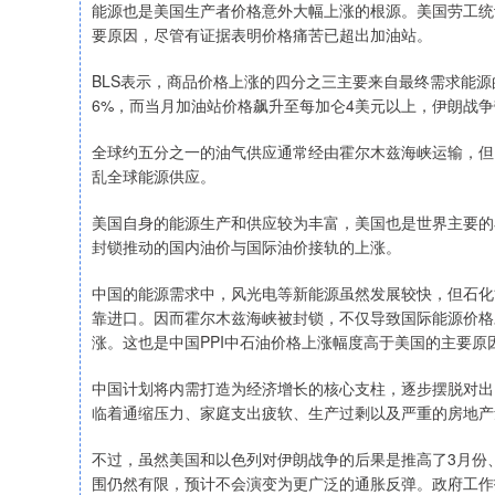
能源也是美国生产者价格意外大幅上涨的根源。美国劳工统计
要原因，尽管有证据表明价格痛苦已超出加油站。
BLS表示，商品价格上涨的四分之三主要来自最终需求能源的
6%，而当月加油站价格飙升至每加仑4美元以上，伊朗战
全球约五分之一的油气供应通常经由霍尔木兹海峡运输，但
乱全球能源供应。
美国自身的能源生产和供应较为丰富，美国也是世界主要的
封锁推动的国内油价与国际油价接轨的上涨。
中国的能源需求中，风光电等新能源虽然发展较快，但石化
靠进口。因而霍尔木兹海峡被封锁，不仅导致国际能源价格
涨。这也是中国PPI中石油价格上涨幅度高于美国的主要原
中国计划将内需打造为经济增长的核心支柱，逐步摆脱对出
临着通缩压力、家庭支出疲软、生产过剩以及严重的房地产
不过，虽然美国和以色列对伊朗战争的后果是推高了3月份、
围仍然有限，预计不会演变为更广泛的通胀反弹。政府工作报