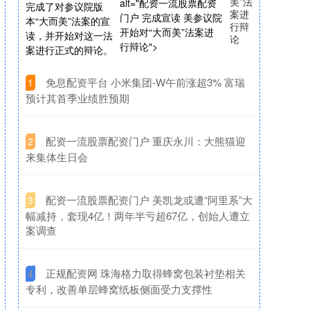
美”法
alt="配资一流股票配资
完成了对参议院版
案进
门户 完成宣读 美参议院
本“大而美”法案的宣
行辩
开始对“大而美”法案进
读，并开始对这一法
论
行辩论">
案进行正式的辩论。
​免息配资平台 小米集团-W午前涨超3% 富瑞
1
预计其首季业绩胜预期
​配资一流股票配资门户 重庆永川：大熊猫迎
2
来集体生日会
​配资一流股票配资门户 美凯龙或遭“阿里系”大
3
幅减持，套现4亿！两年半亏超67亿，创始人遭立
案调查
​正规配资网 珠海格力取得蜂窝包装衬垫相关
4
专利，改善单层蜂窝纸板侧面受力支撑性