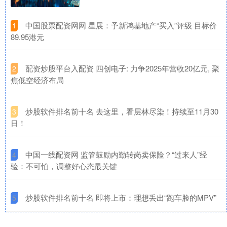
​中国股票配资网网 星展：予新鸿基地产“买入”评级 目标价
1
89.95港元
​配资炒股平台入配资 四创电子: 力争2025年营收20亿元, 聚
2
焦低空经济布局
​炒股软件排名前十名 去这里，看层林尽染！持续至11月30
3
日！
​中国一线配资网 监管鼓励内勤转岗卖保险？“过来人”经
4
验：不可怕，调整好心态最关键
​炒股软件排名前十名 即将上市：理想丢出“跑车脸的MPV”
5